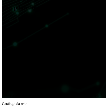
Três pilares que sustentam a franquia
Marca
Marca pioneira, +16 anos no mercado e autoridade reconhecida pelo se
Operação
Processos auditados, manuais operacionais e acompanhamento contínu
Parceria estratégica
Parceria oficial com a MedicalSan e a AE Alugue Estética — referênc
Catálogo da rede