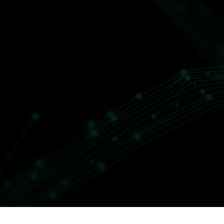
tor estético em todo o Brasil.
o da rede para sua unidade não parar.
ia em equipamentos estéticos no Brasil.