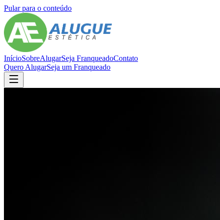
Pular para o conteúdo
Início
Sobre
Alugar
Seja Franqueado
Contato
Quero Alugar
Seja um Franqueado